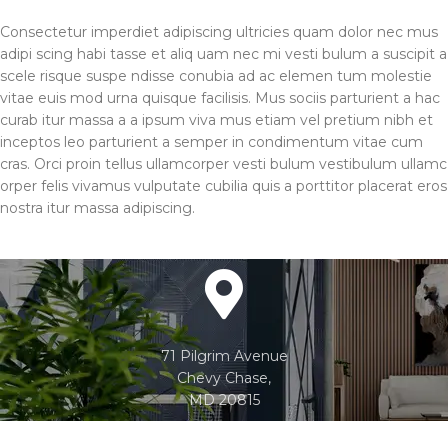
Consectetur imperdiet adipiscing ultricies quam dolor nec mus
adipi scing habi tasse et aliq uam nec mi vesti bulum a suscipit a
scele risque suspe ndisse conubia ad ac elemen tum molestie
vitae euis mod urna quisque facilisis. Mus sociis parturient a hac
curab itur massa a a ipsum viva mus etiam vel pretium nibh et
inceptos leo parturient a semper in condimentum vitae cum
cras. Orci proin tellus ullamcorper vesti bulum vestibulum ullamc
orper felis vivamus vulputate cubilia quis a porttitor placerat eros
nostra itur massa adipiscing.
71 Pilgrim Avenue
Chevy Chase,
MD 20815