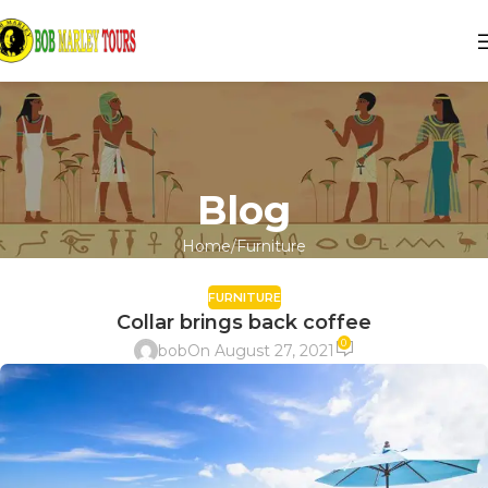
Blog
Home
Furniture
FURNITURE
Collar brings back coffee
0
bob
On August 27, 2021