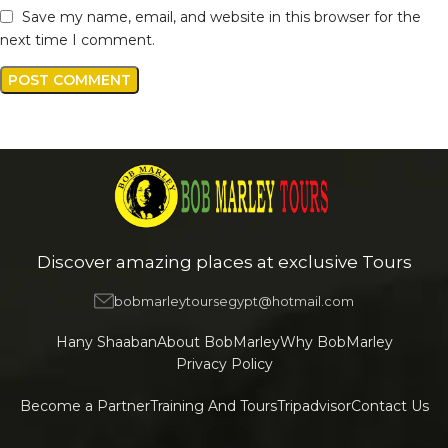
Save my name, email, and website in this browser for the
next time I comment.
Discover amazing places at exclusive Tours
bobmarleytoursegypt@hotmail.com
Hany Shaaban
About BobMarley
Why BobMarley
Privacy Policy
Become a Partner
Training And Tours
Tripadvisor
Contact Us