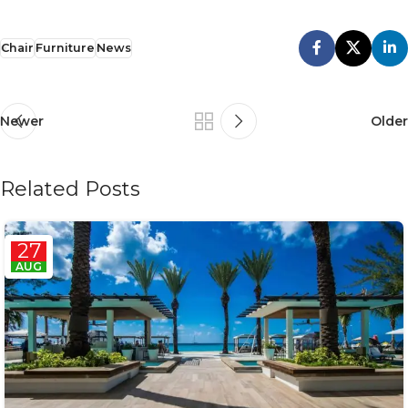
Chair
Furniture
News
Newer
Older
Related Posts
27
AUG